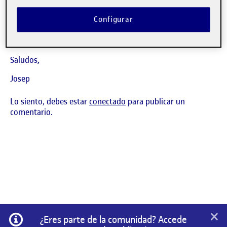
says:
Josep Ferrusola Fargas
Accede para responder
Configurar
Visibilidad:
Pública
22 diciembre, 2021
Muy bien Ainhoa!
Saludos,
Josep
Lo siento, debes estar
conectado
para publicar un
comentario.
×
Información
¿Eres parte de la comunidad? Accede