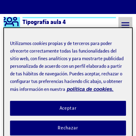
Logo Ágora
Tipografía aula 4
Saltar al contenido
Utilizamos
cookies
propias y de terceros para poder
ofrecerte correctamente todas las funcionalidades del
sitio web, con fines analíticos y para mostrarte publicidad
Semestre 20211 - Aula 4
9 Diciembre, 2021
personalizada de acuerdo con un perfil elaborado a partir
9 Diciembre, 2021
de tus hábitos de navegación. Puedes aceptar, rechazar o
configurar tus preferencias haciendo clic abajo, u obtener
más información en nuestra
política de cookies.
PR. Diseñar un buen logotipo haciendo
Publicado por
una buena selección tipográfica
Aceptar
Publicado por
Ainhoa Lopez Ugarte
Visibilidad:
Fecha de publicación
9 diciembre, 2021 8:45 pm
en PR. Diseñar un buen logotipo haci
Pública
-
9 Dic 2021
-
1 comentario
Rechazar
CONTRIBUTIONS
EN PR. DISEÑAR UN BUEN LOGOTIPO HAC
DEBATE
1